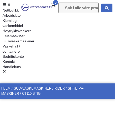
0
Nettbutikk
Arbeidsklær
Kjemi og
vaskemiddel
Høytrykksvaskere
Feiemaskiner
Gulvvaskemaskiner
Vaskehall /
containere
Bedriftskonto
Kontakt
Handlekurv
HJEM
/
GULVVASKEMASKINER
/
RIDER / SITTE PÅ-
MASKINER
/ CT110 BT85