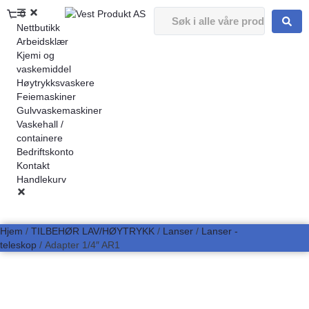
0
Nettbutikk
Arbeidsklær
Kjemi og
vaskemiddel
Høytrykksvaskere
Feiemaskiner
Gulvvaskemaskiner
Vaskehall /
containere
Bedriftskonto
Kontakt
Handlekurv
Hjem
/
TILBEHØR LAV/HØYTRYKK
/
Lanser
/
Lanser -
teleskop
/ Adapter 1/4″ AR1