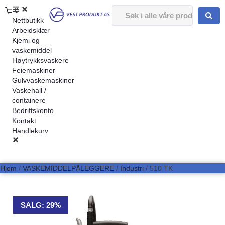
0
Nettbutikk
Arbeidsklær
Kjemi og
vaskemiddel
Høytrykksvaskere
Feiemaskiner
Gulvvaskemaskiner
Vaskehall /
containere
Bedriftskonto
Kontakt
Handlekurv
Hjem
/
VASKEMIDDELPÅLEGGERE
/
Industri
/ 510 TK
SALG: 29%