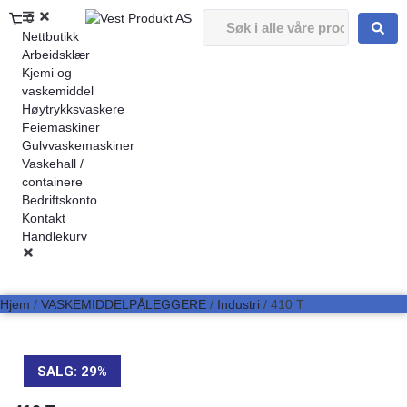
0
Nettbutikk
Arbeidsklær
Kjemi og
vaskemiddel
Høytrykksvaskere
Feiemaskiner
Gulvvaskemaskiner
Vaskehall /
containere
Bedriftskonto
Kontakt
Handlekurv
Hjem
/
VASKEMIDDELPÅLEGGERE
/
Industri
/ 410 T
SALG: 29%