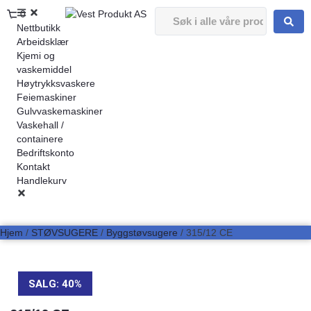
0
Nettbutikk
Arbeidsklær
Kjemi og
vaskemiddel
Høytrykksvaskere
Feiemaskiner
Gulvvaskemaskiner
Vaskehall /
containere
Bedriftskonto
Kontakt
Handlekurv
Hjem
/
STØVSUGERE
/
Byggstøvsugere
/ 315/12 CE
SALG: 40%