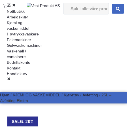
0
Nettbutikk
Arbeidsklær
Kjemi og
vaskemiddel
Høytrykksvaskere
Feiemaskiner
Gulvvaskemaskiner
Vaskehall /
containere
Bedriftskonto
Kontakt
Handlekurv
Hjem
/
KJEMI OG VASKEMIDDEL
/
Kjøretøy
/
Avfetting
/ 25L –
Avfetting Ekstra
SALG: 20%