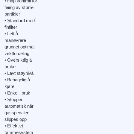
• Flap kontroll for
feiing av større
partikler
• Standard med
finfilter
• Lett å
manøvrere
grunnet optimal
vektfordeling
• Oversiktlig å
bruke
• Lavt støynivå
• Behagelig å
kjøre
• Enkel i bruk
• Stopper
automatisk når
gasspedalen
slippes opp
• Effektivt
tømmesystem