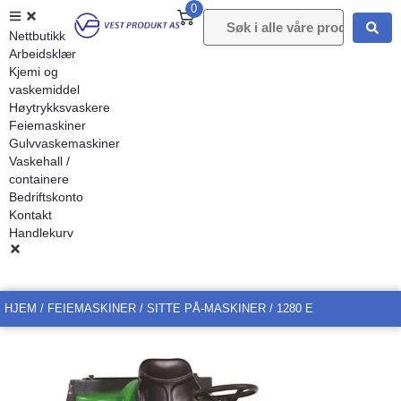
0
Nettbutikk
Arbeidsklær
Kjemi og
vaskemiddel
Høytrykksvaskere
Feiemaskiner
Gulvvaskemaskiner
Vaskehall /
containere
Bedriftskonto
Kontakt
Handlekurv
HJEM
/
FEIEMASKINER
/
SITTE PÅ-MASKINER
/ 1280 E