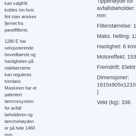
Tippehøyde for
kan valgfritt
avfallsbeholder
kobles inn hvis
mm
fint støv ønskes
fjernet fra
Filterstørrelse:
panelfilteret.
Maks. helling: 
1280 E har
Hastighet: 6 km
selvjusterende
hovedbørste og
Motoreffekt: 15
hastigheten på
Fremdrift: Elekt
sidebørstene
kan reguleres
Dimensjoner:
trinnløst.
1615x905x1210
Maskinen har et
)
patentert
tømmesystem
Vekt (kg): 336
for avfall
beholderen og
tømmehøyden
er på hele 1460
mm.