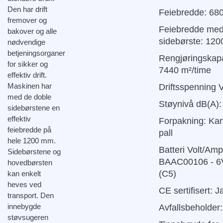
Den har drift
Feiebredde: 6
fremover og
Feiebredde me
bakover og alle
sidebørste: 12
nødvendige
betjeningsorganer
Rengjøringskapa
for sikker og
7440 m²/time
effektiv drift.
Maskinen har
Driftsspenning V
med de doble
Støynivå dB(A):
sidebørstene en
effektiv
Forpakning: Kar
feiebredde på
pall
hele 1200 mm.
Batteri Volt/Amp
Sidebørstene og
BAAC00106 - 6
hovedbørsten
(C5)
kan enkelt
heves ved
CE sertifisert: J
transport. Den
innebygde
Avfallsbeholder: 
støvsugeren