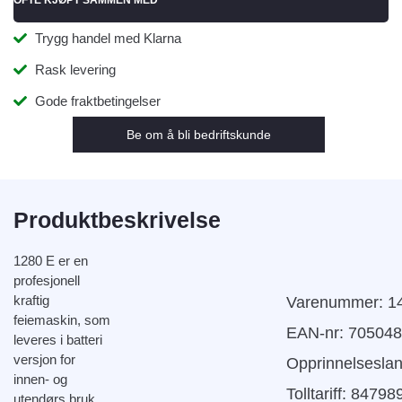
OFTE KJØPT SAMMEN MED
Trygg handel med Klarna
Rask levering
Gode fraktbetingelser
Be om å bli bedriftskunde
Produktbeskrivelse
1280 E er en
profesjonell
kraftig
Varenummer: 1
feiemaskin, som
EAN-nr: 70504
leveres i batteri
versjon for
Opprinnelsesla
innen- og
Tolltariff:
84798
utendørs bruk.