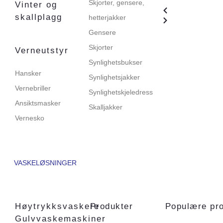
Skjorter, gensere,
Vinter og
skallplagg
hetterjakker
Gensere
Skjorter
Verneutstyr
Synlighetsbukser
Hansker
Synlighetsjakker
Vernebriller
Synlighetskjeledress
Ansiktsmasker
Skalljakker
Vernesko
VASKELØSNINGER
Høytrykksvaskere
Produkter
Populære pr
Gulvvaskemaskiner