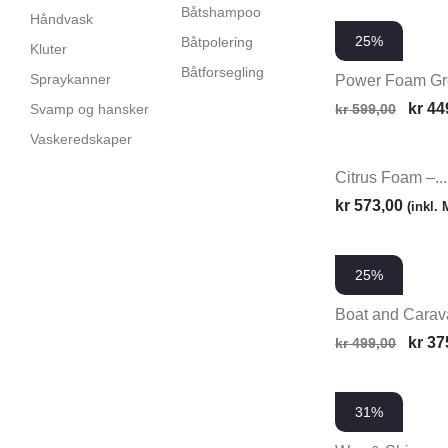
Båtshampoo
Håndvask
25%
Båtpolering
Kluter
Båtforsegling
Spraykanner
Power Foam Gre
kr
44
Svamp og hansker
kr
599,00
Vaskeredskaper
Citrus Foam –...
kr
573,00
(inkl.
25%
Boat and Carava
kr
37
kr
499,00
31%