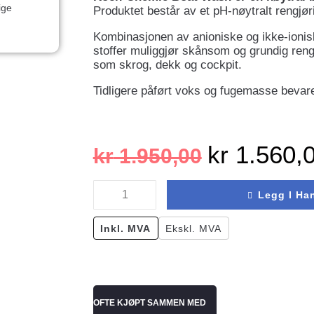
ige
Produktet består av et pH-nøytralt rengjø
Kombinasjonen av anioniske og ikke-ionisk
stoffer muliggjør skånsom og grundig rengj
som skrog, dekk og cockpit.
Tidligere påført voks og fugemasse bevar
kr
1.560,
kr
1.950,00
Legg I Ha
Inkl. MVA
Ekskl. MVA
OFTE KJØPT SAMMEN MED