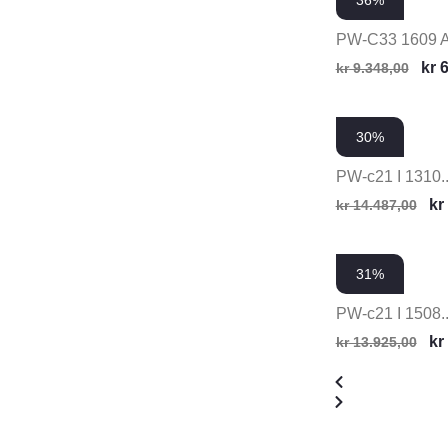
36%
PW-C33 1609 
kr
6
kr
9.348,00
30%
PW-c21 I 1310..
kr
kr
14.487,00
31%
PW-c21 I 1508..
kr
kr
13.925,00