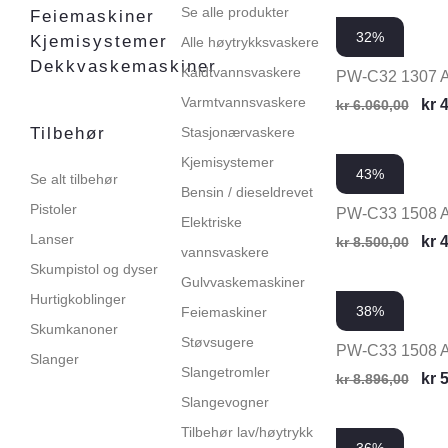
Se alle produkter
Feiemaskiner
32%
Kjemisystemer
Alle høytrykksvaskere
Dekkvaskemaskiner
Kaldtvannsvaskere
PW-C32 1307 
Varmtvannsvaskere
kr
4
kr
6.060,00
Tilbehør
Stasjonærvaskere
Kjemisystemer
43%
Se alt tilbehør
Bensin / dieseldrevet
Pistoler
PW-C33 1508 
Elektriske
Lanser
kr
4
kr
8.500,00
vannsvaskere
Skumpistol og dyser
Gulvvaskemaskiner
Hurtigkoblinger
38%
Feiemaskiner
Skumkanoner
Støvsugere
PW-C33 1508 
Slanger
Slangetromler
kr
5
kr
8.896,00
Slangevogner
Tilbehør lav/høytrykk