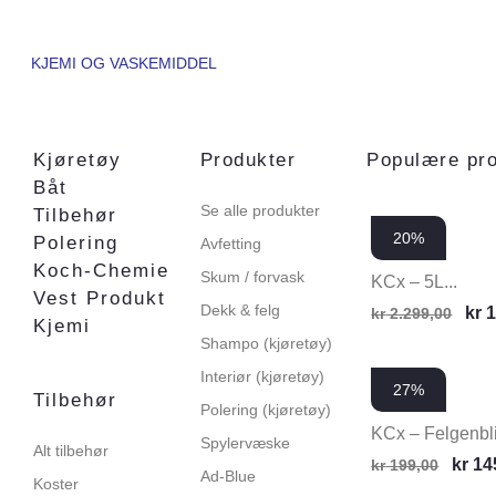
KJEMI OG VASKEMIDDEL
Kjøretøy
Produkter
Populære pr
Båt
Se alle produkter
Tilbehør
20%
Polering
Avfetting
Koch-Chemie
Skum / forvask
KCx – 5L...
Vest Produkt
Dekk & felg
kr
1
kr
2.299,00
Kjemi
Shampo (kjøretøy)
Interiør (kjøretøy)
27%
Tilbehør
Polering (kjøretøy)
KCx – Felgenblit
Spylervæske
Alt tilbehør
kr
14
kr
199,00
Ad-Blue
Koster