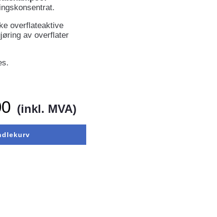
ringskonsentrat.
e overflateaktive
øring av overflater
es.
00
(inkl. MVA)
ndlekurv