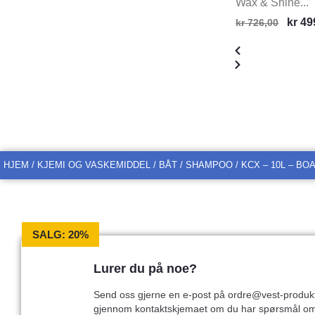
Wax & Shine...
kr
49
kr
726,00
HJEM
/
KJEMI OG VASKEMIDDEL
/
BÅT
/
SHAMPOO
/ KCX – 10L – BO
SALG: 20%
Lurer du på noe?
Send oss gjerne en e-post på ordre@vest-produkt
gjennom kontaktskjemaet om du har spørsmål o