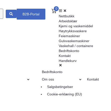
0
B2B-Portal
Nettbutikk
Arbeidsklær
Kjemi og vaskemiddel
Høytrykksvaskere
Feiemaskiner
Gulvvaskemaskiner
Vaskehall / containere
Bedriftskonto
Kontakt
Handlekurv
Bedriftskonto
Om oss
Kontakt
Salgsbetingelser
Cookie-erklæring (EU)