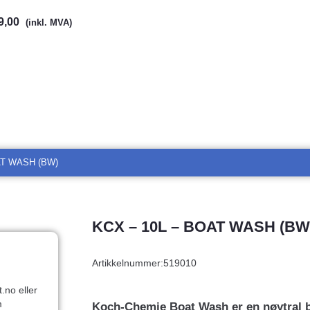
9,00
(inkl. MVA)
AT WASH (BW)
KCX – 10L – BOAT WASH (BW
Artikkelnummer:
519010
.no eller
m
Koch-Chemie Boat Wash er en nøytral