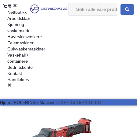
0
Nettbutikk
Arbeidsklær
Kjemi og
vaskemiddel
Høytrykksvaskere
Feiemaskiner
Gulvvaskemaskiner
Vaskehall /
containere
Bedriftskonto
Kontakt
Handlekurv
Hjem
/
POLERING
/
Maskiner
/ XFE 15 150 18.0-EC