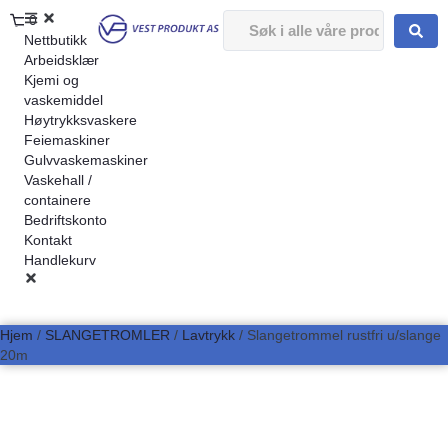
0
Nettbutikk
Arbeidsklær
Kjemi og
vaskemiddel
Høytrykksvaskere
Feiemaskiner
Gulvvaskemaskiner
Vaskehall /
containere
Bedriftskonto
Kontakt
Handlekurv
Hjem
/
SLANGETROMLER
/
Lavtrykk
/ Slangetrommel rustfri u/slange
20m