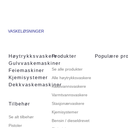
VASKELØSNINGER
Høytrykksvaskere
Produkter
Populære pr
Gulvvaskemaskiner
Se alle produkter
Feiemaskiner
Kjemisystemer
Alle høytrykksvaskere
Dekkvaskemaskiner
Kaldtvannsvaskere
Varmtvannsvaskere
Tilbehør
Stasjonærvaskere
Kjemisystemer
Se alt tilbehør
Bensin / dieseldrevet
Pistoler