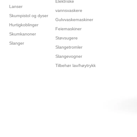
Elektriske
Lanser
vannsvaskere
Skumpistol og dyser
Gulvvaskemaskiner
Hurtigkoblinger
Feiemaskiner
Skumkanoner
Støvsugere
Slanger
Slangetromler
Slangevogner
Tilbehør lav/høytrykk