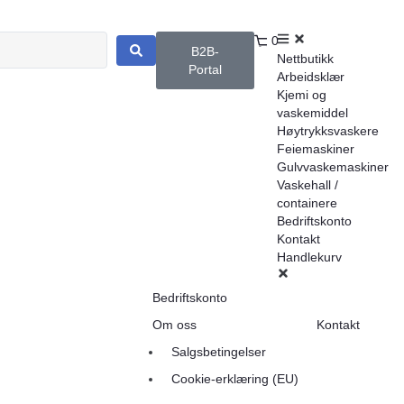
0
B2B-
Nettbutikk
Portal
Arbeidsklær
Kjemi og
vaskemiddel
Høytrykksvaskere
Feiemaskiner
Gulvvaskemaskiner
Vaskehall /
containere
Bedriftskonto
Kontakt
Handlekurv
Bedriftskonto
Om oss
Kontakt
Salgsbetingelser
Cookie-erklæring (EU)