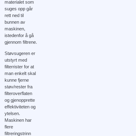
materialet som
suges opp går
rett ned til
bunnen av
maskinen,
istedenfor å gå
gjennom filtrene.
Støvsugeren er
utstyrt med
filterrister for at
man enkelt skal
kunne fjerne
støv/rester fra
filteroverflaten
og gjenopprette
effektiviteten og
ytelsen.
Maskinen har
flere
filtreringstrinn