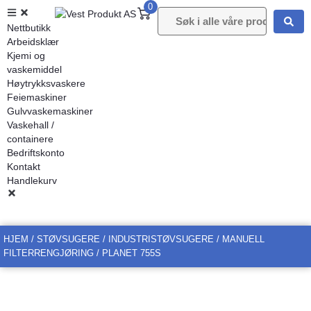
0
Nettbutikk
Arbeidsklær
Kjemi og
vaskemiddel
Høytrykksvaskere
Feiemaskiner
Gulvvaskemaskiner
Vaskehall /
containere
Bedriftskonto
Kontakt
Handlekurv
HJEM
/
STØVSUGERE
/
INDUSTRISTØVSUGERE
/
MANUELL
FILTERRENGJØRING
/ PLANET 755S