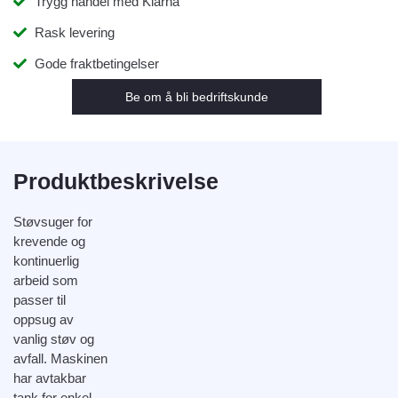
Trygg handel med Klarna
Rask levering
Gode fraktbetingelser
Be om å bli bedriftskunde
Produktbeskrivelse
Støvsuger for
krevende og
kontinuerlig
arbeid som
passer til
oppsug av
vanlig støv og
avfall. Maskinen
har avtakbar
tank for enkel