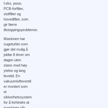
f.eks. pose,
PCB-forfilter,
stoffilter og
hovedfilter, som
gir færre
tilstoppingsproblemer.
Maskinen har
sugeturbin som
gjør det mulig å
jobbe 8 timer om
dagen uten
stans med høy
ytelse og lang
levetid. En
vakuumlufteventil
er montert som
et
sikkerhetssystem
for å forhindre at
maskinen går