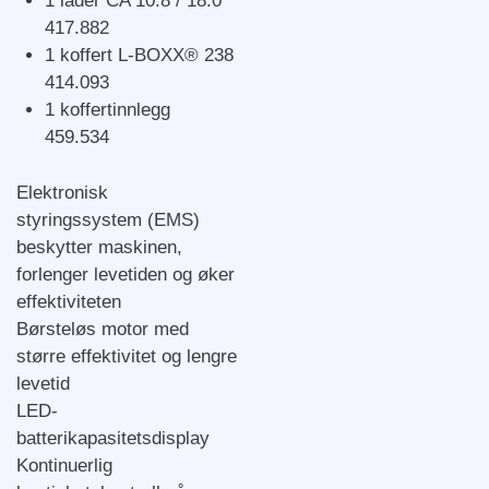
1 lader CA 10.8 / 18.0
417.882
1 koffert L-BOXX® 238
414.093
1 koffertinnlegg
459.534
Elektronisk
styringssystem (EMS)
beskytter maskinen,
forlenger levetiden og øker
effektiviteten
Børsteløs motor med
større effektivitet og lengre
levetid
LED-
batterikapasitetsdisplay
Kontinuerlig