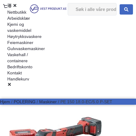
0
Nettbutikk
Arbeidsklær
Kjemi og
vaskemiddel
Høytrykksvaskere
Feiemaskiner
Gulvvaskemaskiner
Vaskehall /
containere
Bedriftskonto
Kontakt
Handlekurv
Hjem
/
POLERING
/
Maskiner
/ PE 150 18.0-EC/5.0 P-SET