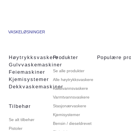
VASKELØSNINGER
Høytrykksvaskere
Produkter
Populære pr
Gulvvaskemaskiner
Se alle produkter
Feiemaskiner
Kjemisystemer
Alle høytrykksvaskere
Dekkvaskemaskiner
Kaldtvannsvaskere
Varmtvannsvaskere
Tilbehør
Stasjonærvaskere
Kjemisystemer
Se alt tilbehør
Bensin / dieseldrevet
Pistoler