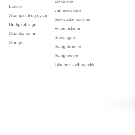
Elektriske
Lanser
vannsvaskere
Skumpistol og dyser
Gulvvaskemaskiner
Hurtigkoblinger
Feiemaskiner
Skumkanoner
Støvsugere
Slanger
Slangetromler
Slangevogner
Tilbehør lav/høytrykk