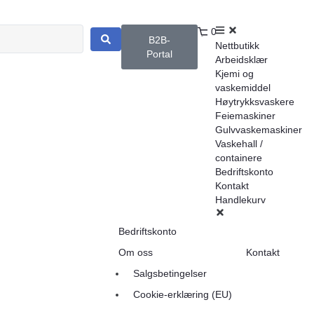
0
B2B-
Nettbutikk
Portal
Arbeidsklær
Kjemi og
vaskemiddel
Høytrykksvaskere
Feiemaskiner
Gulvvaskemaskiner
Vaskehall /
containere
Bedriftskonto
Kontakt
Handlekurv
Bedriftskonto
Om oss
Kontakt
Salgsbetingelser
Cookie-erklæring (EU)