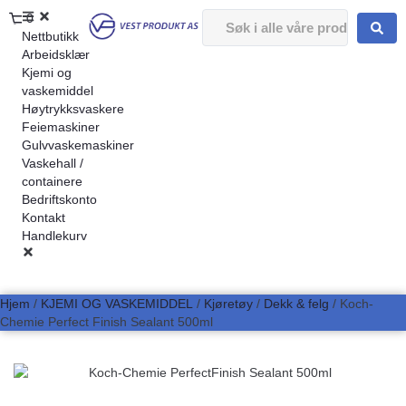
0
Nettbutikk
Arbeidsklær
Kjemi og
vaskemiddel
Høytrykksvaskere
Feiemaskiner
Gulvvaskemaskiner
Vaskehall /
containere
Bedriftskonto
Kontakt
Handlekurv
Hjem
/
KJEMI OG VASKEMIDDEL
/
Kjøretøy
/
Dekk & felg
/ Koch-
Chemie Perfect Finish Sealant 500ml