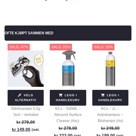
OFTE KJØPT SAMMEN MED
SALG: 47%
SALG: 20%
SALG: 20%
LEGG I
LEGG I
VELG
HANDLEKURV
HANDLEKURV
ALTERNATIV
KCx – 500ML –
KCx – 1L –
Nitrilhansker 6.0g
Allround Surface
Autoshampoo –
Sort – Verksted
Cleaner (Asc)
Bilshampo (As)
kr
279,00
kr
279,00
kr
249,00
kr
149,00
(inkl.
kr
223,00
kr
199,00
(inkl.
(inkl.