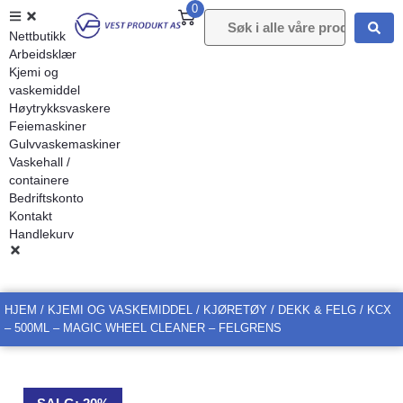
0
Nettbutikk
Arbeidsklær
Kjemi og
vaskemiddel
Høytrykksvaskere
Feiemaskiner
Gulvvaskemaskiner
Vaskehall /
containere
Bedriftskonto
Kontakt
Handlekurv
HJEM
/
KJEMI OG VASKEMIDDEL
/
KJØRETØY
/
DEKK & FELG
/ KCX
– 500ML – MAGIC WHEEL CLEANER – FELGRENS