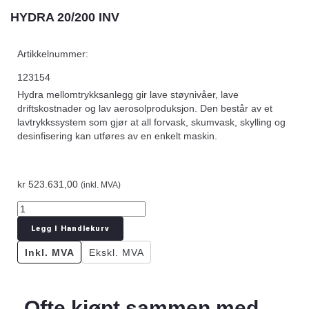
HYDRA 20/200 INV
Artikkelnummer:
123154
Hydra mellomtrykksanlegg gir lave støynivåer, lave
driftskostnader og lav aerosolproduksjon. Den består av et
lavtrykkssystem som gjør at all forvask, skumvask, skylling og
desinfisering kan utføres av en enkelt maskin.
kr
523.631,00
(inkl. MVA)
Legg I Handlekurv
Inkl. MVA
Ekskl. MVA
Ofte kjøpt sammen med