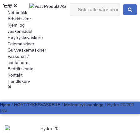
0
Nettbutikk
Arbeidsklær
Kjemi og
vaskemiddel
Høytrykksvaskere
Feiemaskiner
Gulvvaskemaskiner
Vaskehall /
containere
Bedriftskonto
Kontakt
Handlekurv
Hjem
/
HØYTRYKKSVASKERE
/
Mellomtrykksanlegg
/ Hydra 20/200
INV