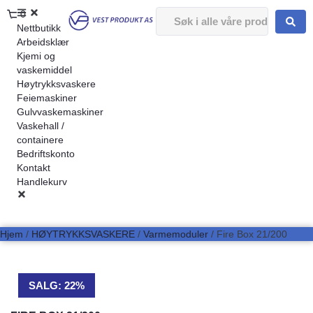
0
Nettbutikk
Arbeidsklær
Kjemi og
vaskemiddel
Høytrykksvaskere
Feiemaskiner
Gulvvaskemaskiner
Vaskehall /
containere
Bedriftskonto
Kontakt
Handlekurv
Hjem
/
HØYTRYKKSVASKERE
/
Varmemoduler
/ Fire Box 21/200
SALG: 22%