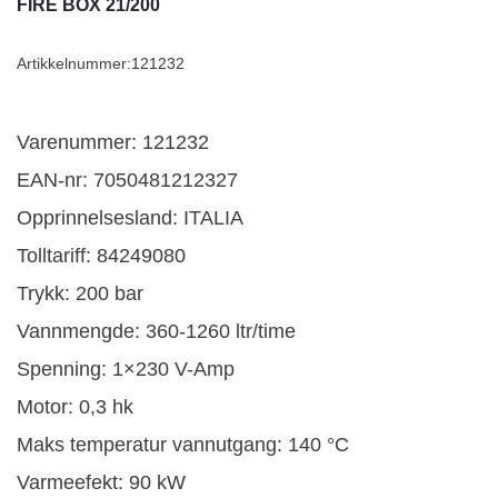
FIRE BOX 21/200
Artikkelnummer:
121232
Varenummer: 121232
EAN-nr: 7050481212327
Opprinnelsesland:
ITALIA
Tolltariff:
84249080
Trykk: 200 bar
Vannmengde: 360-1260 ltr/time
Spenning: 1×230 V-Amp
Motor: 0,3 hk
Maks temperatur vannutgang: 140 °C
Varmeefekt: 90 kW