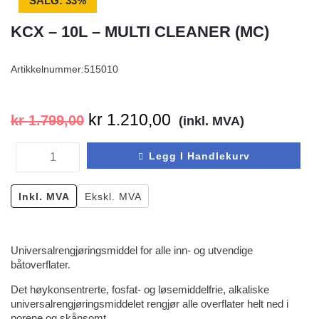
SALG: 33%
KCX – 10L – MULTI CLEANER (MC)
Artikkelnummer:
515010
kr
1.210,00
kr
1.799,00
(inkl. MVA)
Legg I Handlekurv
Inkl. MVA
Ekskl. MVA
Universalrengjøringsmiddel for alle inn- og utvendige
båtoverflater.
Det høykonsentrerte, fosfat- og løsemiddelfrie, alkaliske
universalrengjøringsmiddelet rengjør alle overflater helt ned i
porene og skånsomt.