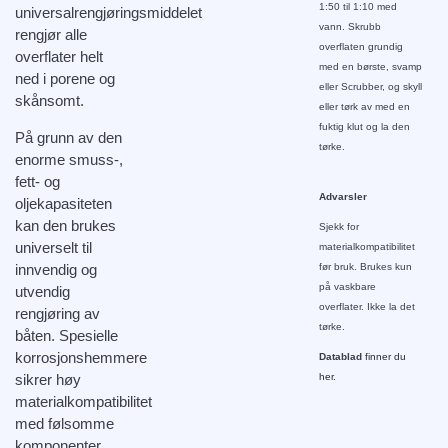
1:50 til 1:10 med
universalrengjøringsmiddelet
vann. Skrubb
rengjør alle
overflaten grundig
overflater helt
med en børste, svamp
ned i porene og
eller Scrubber, og skyll
skånsomt.
eller tørk av med en
fuktig klut og la den
På grunn av den
tørke.
enorme smuss-,
fett- og
Advarsler
oljekapasiteten
kan den brukes
Sjekk for
universelt til
materialkompatibilitet
innvendig og
før bruk. Brukes kun
på vaskbare
utvendig
overflater. Ikke la det
rengjøring av
tørke.
båten. Spesielle
korrosjonshemmere
Datablad
finner du
sikrer høy
her.
materialkompatibilitet
med følsomme
komponenter