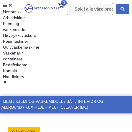
0
Nettbutikk
Arbeidsklær
Kjemi og
vaskemiddel
Høytrykksvaskere
Feiemaskiner
Gulvvaskemaskiner
Vaskehall /
containere
Bedriftskonto
Kontakt
Handlekurv
HJEM
/
KJEMI OG VASKEMIDDEL
/
BÅT
/
INTERIØR OG
ALLROUND
/ KCX – 10L – MULTI CLEANER (MC)