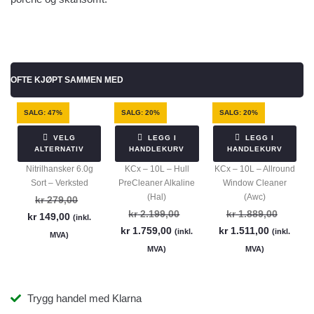
OFTE KJØPT SAMMEN MED
SALG: 47%
SALG: 20%
SALG: 20%
VELG
LEGG I
LEGG I
ALTERNATIV
HANDLEKURV
HANDLEKURV
Nitrilhansker 6.0g
KCx – 10L – Hull
KCx – 10L – Allround
Sort – Verksted
PreCleaner Alkaline
Window Cleaner
(Hal)
(Awc)
kr
279,00
kr
2.199,00
kr
1.889,00
kr
149,00
(inkl.
kr
1.759,00
kr
1.511,00
(inkl.
(inkl.
MVA)
MVA)
MVA)
Trygg handel med Klarna