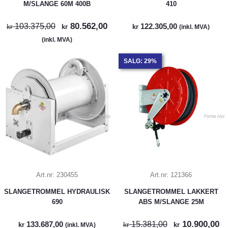
M/SLANGE 60M 400B
410
80.562,00
103.375,00
122.305,00
kr
kr
kr
(inkl. MVA)
(inkl. MVA)
SALG: 29%
Art.nr:
230455
Art.nr:
121366
SLANGETROMMEL HYDRAULISK
SLANGETROMMEL LAKKERT
690
ABS M/SLANGE 25M
10.900,00
133.687,00
15.381,00
kr
kr
kr
(inkl. MVA)