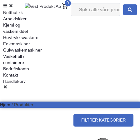
0
Nettbutikk
Arbeidsklær
Kjemi og
vaskemiddel
Høytrykksvaskere
Feiemaskiner
Gulvvaskemaskiner
Vaskehall /
containere
Bedriftskonto
Kontakt
Handlekurv
Hjem
/ Produkter
FILTRER KATEGORIER