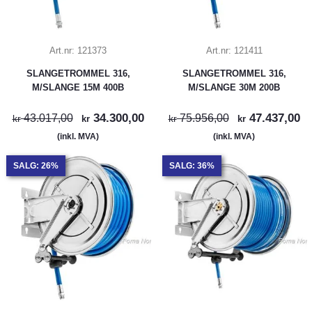
Art.nr:
121373
Art.nr:
121411
SLANGETROMMEL 316,
SLANGETROMMEL 316,
M/SLANGE 15M 400B
M/SLANGE 30M 200B
34.300,00
47.437,00
43.017,00
75.956,00
kr
kr
kr
kr
(inkl. MVA)
(inkl. MVA)
SALG: 26%
SALG: 36%