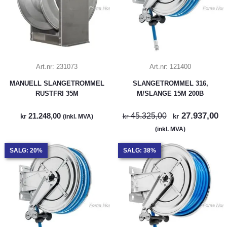
Art.nr:
231073
Art.nr:
121400
MANUELL SLANGETROMMEL
SLANGETROMMEL 316,
RUSTFRI 35M
M/SLANGE 15M 200B
27.937,00
21.248,00
45.325,00
kr
kr
kr
(inkl. MVA)
(inkl. MVA)
SALG: 20%
SALG: 38%