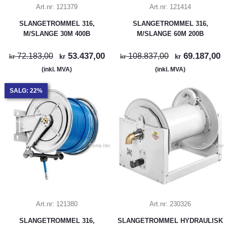
Art.nr:
121379
Art.nr:
121414
SLANGETROMMEL 316,
SLANGETROMMEL 316,
M/SLANGE 30M 400B
M/SLANGE 60M 200B
53.437,00
69.187,00
72.183,00
108.837,00
kr
kr
kr
kr
(inkl. MVA)
(inkl. MVA)
SALG: 22%
Art.nr:
121380
Art.nr:
230326
SLANGETROMMEL 316,
SLANGETROMMEL HYDRAULISK