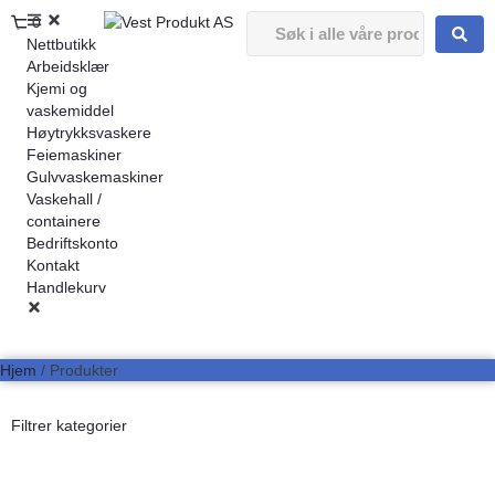
0
Nettbutikk
Arbeidsklær
Kjemi og
vaskemiddel
Høytrykksvaskere
Feiemaskiner
Gulvvaskemaskiner
Vaskehall /
containere
Bedriftskonto
Kontakt
Handlekurv
Hjem
/ Produkter
Filtrer kategorier